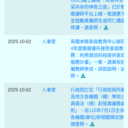
OOC)線上課程「魚菜共生
菜共存的神奇之道」已於教
磨課師平台上線，敬請惠予
並鼓勵貴屬師生或同仁踴躍
修課，請查照。
2025-10-02
人事室
有關本縣家庭教育中心辦理「
4年度推展優先接受家庭教
務：利用資訊科技提供家庭
服務計畫」一案，請貴校鼓
屬教師參加，詳如說明，請
照。
2025-10-02
人事室
行政院訂定「行政院與所屬
及地方各機關（構）學校公
員違法（規）赴陸建議懲處
則」，自115年7月1日生效
各機關(單位)依相關規定辦
請查照。