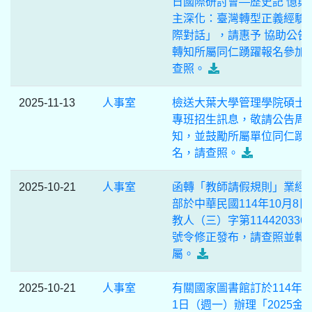
日國際研討會—歷史記 憶與
主深化：臺灣轉型正義經驗
際對話」，請惠予 協助公告
轉知所屬同仁踴躍報名參加
查照。
2025-11-13
人事室
檢送大葉大學管理學院碩士
專班招生訊息，敬請公告周
知，並鼓勵所屬單位同仁踴
名，請查照。
2025-10-21
人事室
函轉「教師請假規則」業經
部於中華民國114年10月8日
教人（三）字第114420336
號令修正發布，請查照並轉
屬。
2025-10-21
人事室
有關國家圖書館訂於114年1
1日（週一）辦理「2025金