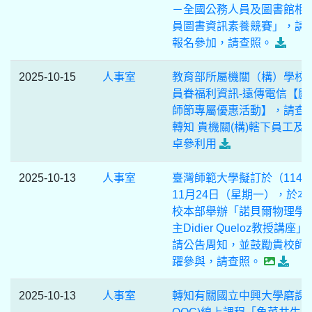
－全國公務人員及圖書館相
員圖書資訊素養競賽」，請
報名參加，請查照。
2025-10-15
人事室
教育部所屬機關（構）學校
員眷福利資訊-遠傳電信【慶
師節專屬優惠活動】，請查
轉知 貴機關(構)轄下員工及
卓參利用
2025-10-13
人事室
臺灣師範大學擬訂於（114
11月24日（星期一），於本
校本部舉辦「諾貝爾物理學
主Didier Queloz教授講座
請公告周知，並鼓勵貴校師
躍參與，請查照。
2025-10-13
人事室
轉知有關國立中興大學磨課師