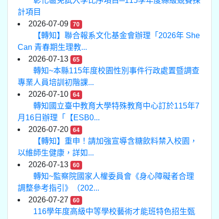
彰化區免試入學比序項目─115學年度縣級競賽採
計項目
2026-07-09
70
【轉知】聯合報系文化基金會辦理「2026年 She
Can 青春期生理教...
2026-07-13
65
轉知~本縣115年度校園性別事件行政處置暨調查
專業人員培訓初階課...
2026-07-10
64
轉知國立臺中教育大學特殊教育中心訂於115年7
月16日辦理「【ESB0...
2026-07-20
64
【轉知】重申！請加強宣導含糖飲料禁入校園，
以維師生健康，詳如...
2026-07-13
60
轉知~監察院國家人權委員會《身心障礙者合理
調整參考指引》（202...
2026-07-27
60
116學年度高級中等學校藝術才能班特色招生甄