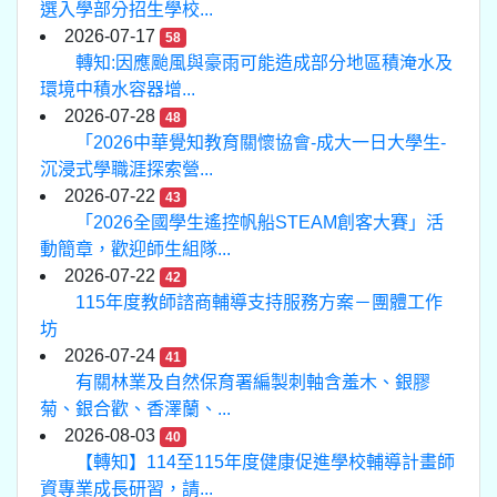
選入學部分招生學校...
2026-07-17
58
轉知:因應颱風與豪雨可能造成部分地區積淹水及
環境中積水容器增...
2026-07-28
48
「2026中華覺知教育關懷協會-成大一日大學生-
沉浸式學職涯探索營...
2026-07-22
43
「2026全國學生遙控帆船STEAM創客大賽」活
動簡章，歡迎師生組隊...
2026-07-22
42
115年度教師諮商輔導支持服務方案－團體工作
坊
2026-07-24
41
有關林業及自然保育署編製刺軸含羞木、銀膠
菊、銀合歡、香澤蘭、...
2026-08-03
40
【轉知】114至115年度健康促進學校輔導計畫師
資專業成長研習，請...