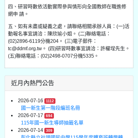
四、研習時數依活動實際參與情形向全國教師在職進修
網申 請。
五、如有未盡或疑義之處，請聯絡相關承辦人員：(一)活
動報名事宜請洽：陳欣瑜小姐。 (二)聯絡電話：
(02)2896-6119分機204。 (三)電子郵件：
tc@ddmf.org.tw。 (四)研習時數事宜請洽：許櫂埕先生。
(五)聯絡電話：(02)2498-0707分機5335。
近月內熱門公告
2026-07-16
1112
國一新生第一階段編班名冊
2026-07-17
694
115年國一新生導師抽籤名單
2026-07-14
309
彰化縣立社頭國民中學115學年度體育班轉學轉