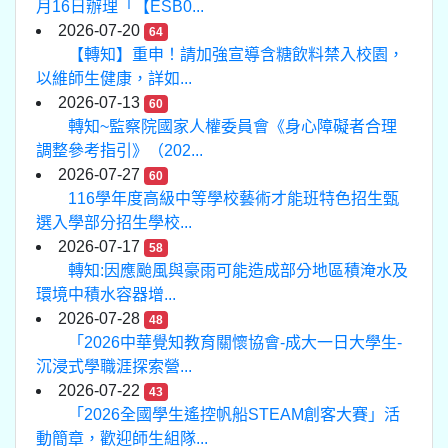
月16日辦理「【ESB0...
2026-07-20
64
【轉知】重申！請加強宣導含糖飲料禁入校園，
以維師生健康，詳如...
2026-07-13
60
轉知~監察院國家人權委員會《身心障礙者合理
調整參考指引》（202...
2026-07-27
60
116學年度高級中等學校藝術才能班特色招生甄
選入學部分招生學校...
2026-07-17
58
轉知:因應颱風與豪雨可能造成部分地區積淹水及
環境中積水容器增...
2026-07-28
48
「2026中華覺知教育關懷協會-成大一日大學生-
沉浸式學職涯探索營...
2026-07-22
43
「2026全國學生遙控帆船STEAM創客大賽」活
動簡章，歡迎師生組隊...