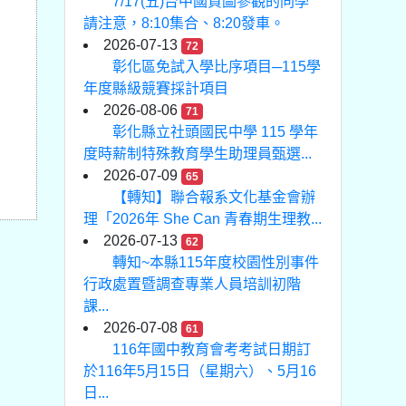
7/17(五)台中國資圖參觀的同學
請注意，8:10集合、8:20發車。
2026-07-13
72
彰化區免試入學比序項目─115學
年度縣級競賽採計項目
2026-08-06
71
彰化縣立社頭國民中學 115 學年
度時薪制特殊教育學生助理員甄選...
2026-07-09
65
【轉知】聯合報系文化基金會辦
理「2026年 She Can 青春期生理教...
2026-07-13
62
轉知~本縣115年度校園性別事件
行政處置暨調查專業人員培訓初階
課...
2026-07-08
61
116年國中教育會考考試日期訂
於116年5月15日（星期六）、5月16
日...