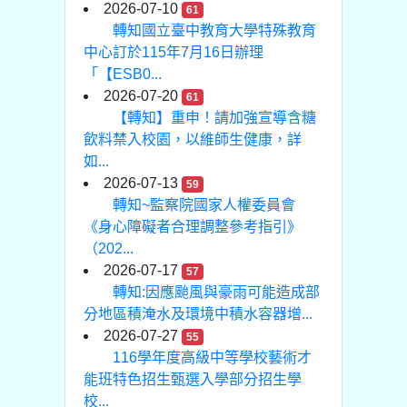
2026-07-10
61
轉知國立臺中教育大學特殊教育
中心訂於115年7月16日辦理
「【ESB0...
2026-07-20
61
【轉知】重申！請加強宣導含糖
飲料禁入校園，以維師生健康，詳
如...
2026-07-13
59
轉知~監察院國家人權委員會
《身心障礙者合理調整參考指引》
（202...
2026-07-17
57
轉知:因應颱風與豪雨可能造成部
分地區積淹水及環境中積水容器增...
2026-07-27
55
116學年度高級中等學校藝術才
能班特色招生甄選入學部分招生學
校...