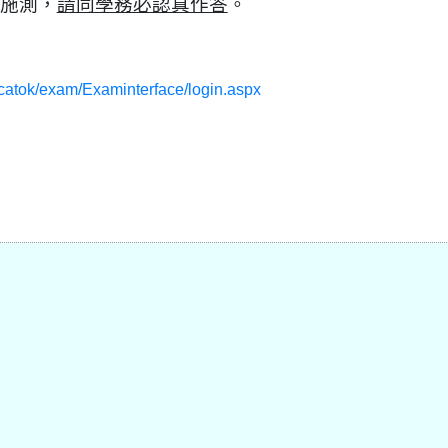
施測，
請同學務必認真作答
。
/catok/exam/Examinterface/login.aspx