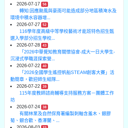
2026-07-17
56
轉知:因應颱風與豪雨可能造成部分地區積淹水及
環境中積水容器增...
2026-07-27
52
116學年度高級中等學校藝術才能班特色招生甄
選入學部分招生學校...
2026-07-28
43
「2026中華覺知教育關懷協會-成大一日大學生-
沉浸式學職涯探索營...
2026-07-22
40
「2026全國學生遙控帆船STEAM創客大賽」活
動簡章，歡迎師生組隊...
2026-07-22
39
115年度教師諮商輔導支持服務方案－團體工作
坊
2026-07-24
38
有關林業及自然保育署編製刺軸含羞木、銀膠
菊、銀合歡、香澤蘭、...
2026-08-03
33