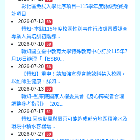
彰化區免試入學比序項目─115學年度縣級競賽採
計項目
2026-07-13
69
轉知~本縣115年度校園性別事件行政處置暨調查
專業人員培訓初階課...
2026-07-10
68
轉知國立臺中教育大學特殊教育中心訂於115年7
月16日辦理「【ESB0...
2026-07-20
66
【轉知】重申！請加強宣導含糖飲料禁入校園，
以維師生健康，詳如...
2026-07-13
63
轉知~監察院國家人權委員會《身心障礙者合理
調整參考指引》（202...
2026-07-17
61
轉知:因應颱風與豪雨可能造成部分地區積淹水及
環境中積水容器增...
2026-07-27
60