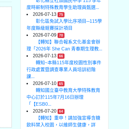
彰化縣立社頭國民中學 115 學年
度時薪制特殊教育學生助理員甄選...
2026-07-13
75
彰化區免試入學比序項目─115學
年度縣級競賽採計項目
2026-07-09
70
【轉知】聯合報系文化基金會辦
理「2026年 She Can 青春期生理教...
2026-07-13
66
轉知~本縣115年度校園性別事件
行政處置暨調查專業人員培訓初階
課...
2026-07-10
65
轉知國立臺中教育大學特殊教育
中心訂於115年7月16日辦理
「【ESB0...
2026-07-20
64
【轉知】重申！請加強宣導含糖
飲料禁入校園，以維師生健康，詳