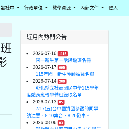
認識社中
行政單位
教學資源
內部文件
登入
近月內熱門公告
優班
2026-07-16
1115
影
國一新生第一階段編班名冊
2026-07-17
695
115年國一新生導師抽籤名單
2026-07-14
309
彰化縣立社頭國民中學115學年
度體育班轉學轉班錄取名單
2026-07-13
85
7/17(五)台中國資圖參觀的同學
請注意，8:10集合、8:20發車。
2026-08-06
83