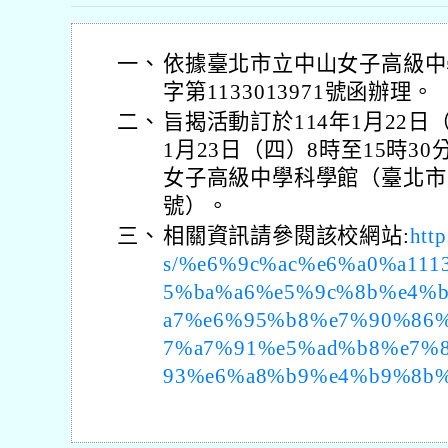
一、
依據臺北市立中山女子高級中學
字第1133013971號函辦理。
二、
旨揭活動訂於114年1月22日（
1月23日（四）8時至15時
女子高級中學科學館（臺北市
號）。
三、
相關資訊請參閱該校網站:
htt
s/%e6%9c%ac%e6%a0%a11
5%ba%a6%e5%9c%8b%e4%
a7%e6%95%b8%e7%90%86
7%a7%91%e5%ad%b8%e7%
93%e6%a8%b9%e4%b9%8b%