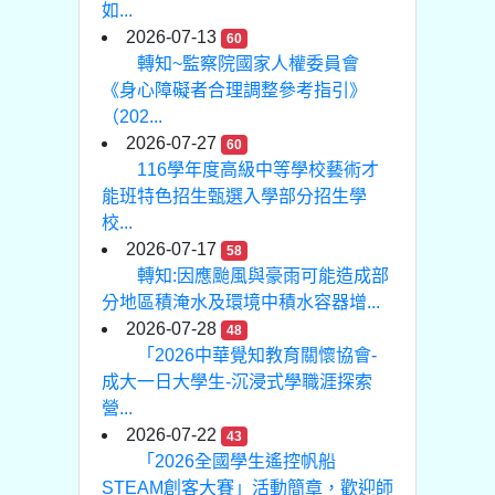
如...
2026-07-13
60
轉知~監察院國家人權委員會
《身心障礙者合理調整參考指引》
（202...
2026-07-27
60
116學年度高級中等學校藝術才
能班特色招生甄選入學部分招生學
校...
2026-07-17
58
轉知:因應颱風與豪雨可能造成部
分地區積淹水及環境中積水容器增...
2026-07-28
48
「2026中華覺知教育關懷協會-
成大一日大學生-沉浸式學職涯探索
營...
2026-07-22
43
「2026全國學生遙控帆船
STEAM創客大賽」活動簡章，歡迎師