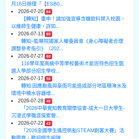
月16日辦理「【ESB0...
2026-07-20
64
【轉知】重申！請加強宣導含糖飲料禁入校園，
以維師生健康，詳如...
2026-07-13
60
轉知~監察院國家人權委員會《身心障礙者合理
調整參考指引》（202...
2026-07-27
60
116學年度高級中等學校藝術才能班特色招生甄
選入學部分招生學校...
2026-07-17
58
轉知:因應颱風與豪雨可能造成部分地區積淹水及
環境中積水容器增...
2026-07-28
48
「2026中華覺知教育關懷協會-成大一日大學生-
沉浸式學職涯探索營...
2026-07-22
43
「2026全國學生遙控帆船STEAM創客大賽」活
動簡章，歡迎師生組隊...