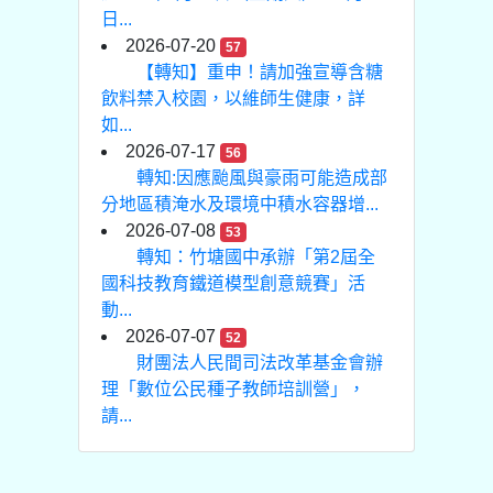
日...
2026-07-20
57
【轉知】重申！請加強宣導含糖
飲料禁入校園，以維師生健康，詳
如...
2026-07-17
56
轉知:因應颱風與豪雨可能造成部
分地區積淹水及環境中積水容器增...
2026-07-08
53
轉知：竹塘國中承辦「第2屆全
國科技教育鐵道模型創意競賽」活
動...
2026-07-07
52
財團法人民間司法改革基金會辦
理「數位公民種子教師培訓營」，
請...