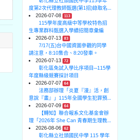
彰化縣立社頭國民中學115學年
度第2次代理教師甄選(第1招)錄取名...
2026-07-08
113
115學年度高級中等學校特色招
生專業群科甄選入學續招簡章彙編
2026-07-13
83
7/17(五)台中國資圖參觀的同學
請注意，8:10集合、8:20發車。
2026-07-13
72
彰化區免試入學比序項目─115學
年度縣級競賽採計項目
2026-07-07
64
法務部辦理「炎夏『漫』活，創
意說『畫』」115年全國學生犯罪預...
2026-07-09
64
【轉知】聯合報系文化基金會辦
理「2026年 She Can 青春期生理教...
2026-08-06
62
彰化縣立社頭國民中學 115 學年