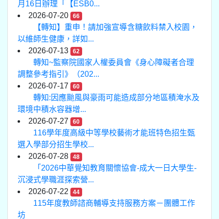
月16日辦理「【ESB0...
2026-07-20
66
【轉知】重申！請加強宣導含糖飲料禁入校園，
以維師生健康，詳如...
2026-07-13
62
轉知~監察院國家人權委員會《身心障礙者合理
調整參考指引》（202...
2026-07-17
60
轉知:因應颱風與豪雨可能造成部分地區積淹水及
環境中積水容器增...
2026-07-27
60
116學年度高級中等學校藝術才能班特色招生甄
選入學部分招生學校...
2026-07-28
48
「2026中華覺知教育關懷協會-成大一日大學生-
沉浸式學職涯探索營...
2026-07-22
44
115年度教師諮商輔導支持服務方案－團體工作
坊