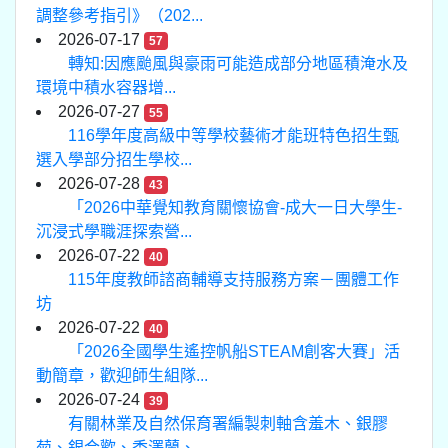
調整參考指引》（202...
2026-07-17
57
轉知:因應颱風與豪雨可能造成部分地區積淹水及
環境中積水容器增...
2026-07-27
55
116學年度高級中等學校藝術才能班特色招生甄
選入學部分招生學校...
2026-07-28
43
「2026中華覺知教育關懷協會-成大一日大學生-
沉浸式學職涯探索營...
2026-07-22
40
115年度教師諮商輔導支持服務方案－團體工作
坊
2026-07-22
40
「2026全國學生遙控帆船STEAM創客大賽」活
動簡章，歡迎師生組隊...
2026-07-24
39
有關林業及自然保育署編製刺軸含羞木、銀膠
菊、銀合歡、香澤蘭、...