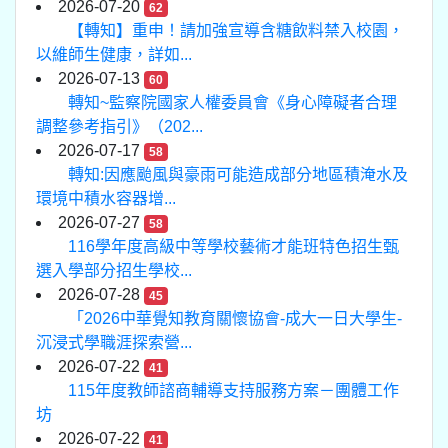
2026-07-20
62
【轉知】重申！請加強宣導含糖飲料禁入校園，
以維師生健康，詳如...
2026-07-13
60
轉知~監察院國家人權委員會《身心障礙者合理
調整參考指引》（202...
2026-07-17
58
轉知:因應颱風與豪雨可能造成部分地區積淹水及
環境中積水容器增...
2026-07-27
58
116學年度高級中等學校藝術才能班特色招生甄
選入學部分招生學校...
2026-07-28
45
「2026中華覺知教育關懷協會-成大一日大學生-
沉浸式學職涯探索營...
2026-07-22
41
115年度教師諮商輔導支持服務方案－團體工作
坊
2026-07-22
41