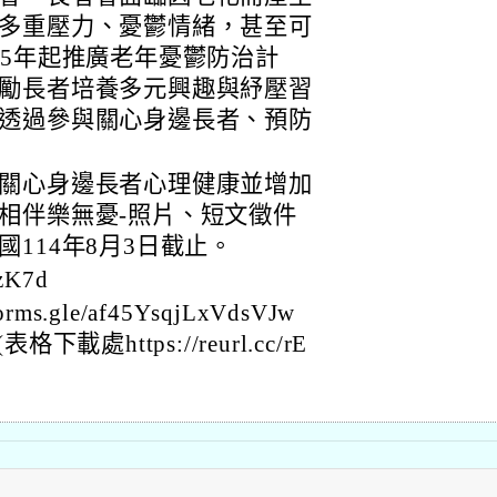
多重壓力、憂鬱情緒，甚至可
05年起推廣老年憂鬱防治計
勵長者培養多元興趣與紓壓習
透過參與關心身邊長者、預防
關心身邊長者心理健康並增加
相伴樂無憂-照片、短文徵件
114年8月3日截止。
zK7d
s.gle/af45YsqjLxVdsVJw
處https://reurl.cc/rE