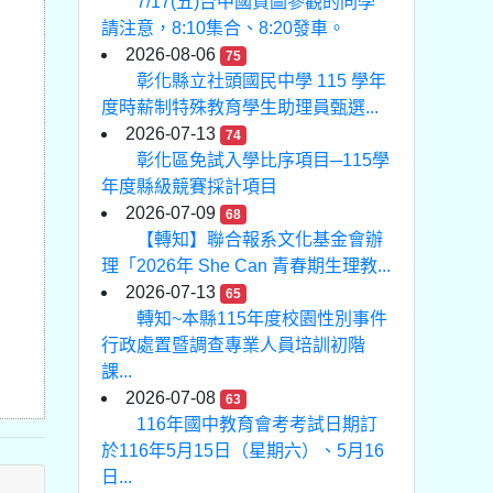
7/17(五)台中國資圖參觀的同學
請注意，8:10集合、8:20發車。
2026-08-06
75
彰化縣立社頭國民中學 115 學年
度時薪制特殊教育學生助理員甄選...
2026-07-13
74
彰化區免試入學比序項目─115學
年度縣級競賽採計項目
2026-07-09
68
【轉知】聯合報系文化基金會辦
理「2026年 She Can 青春期生理教...
2026-07-13
65
轉知~本縣115年度校園性別事件
行政處置暨調查專業人員培訓初階
課...
2026-07-08
63
116年國中教育會考考試日期訂
於116年5月15日（星期六）、5月16
日...