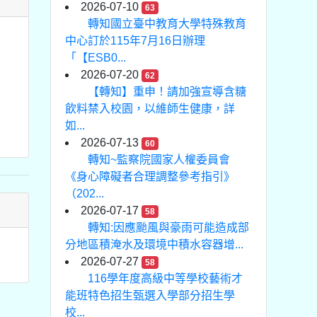
2026-07-10
63
轉知國立臺中教育大學特殊教育
中心訂於115年7月16日辦理
「【ESB0...
2026-07-20
62
【轉知】重申！請加強宣導含糖
飲料禁入校園，以維師生健康，詳
如...
2026-07-13
60
轉知~監察院國家人權委員會
《身心障礙者合理調整參考指引》
（202...
2026-07-17
58
轉知:因應颱風與豪雨可能造成部
分地區積淹水及環境中積水容器增...
2026-07-27
58
116學年度高級中等學校藝術才
能班特色招生甄選入學部分招生學
校...