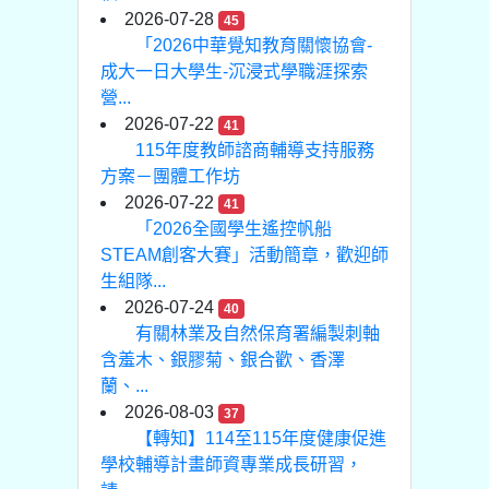
2026-07-28
45
「2026中華覺知教育關懷協會-
成大一日大學生-沉浸式學職涯探索
營...
2026-07-22
41
115年度教師諮商輔導支持服務
方案－團體工作坊
2026-07-22
41
「2026全國學生遙控帆船
STEAM創客大賽」活動簡章，歡迎師
生組隊...
2026-07-24
40
有關林業及自然保育署編製刺軸
含羞木、銀膠菊、銀合歡、香澤
蘭、...
2026-08-03
37
【轉知】114至115年度健康促進
學校輔導計畫師資專業成長研習，