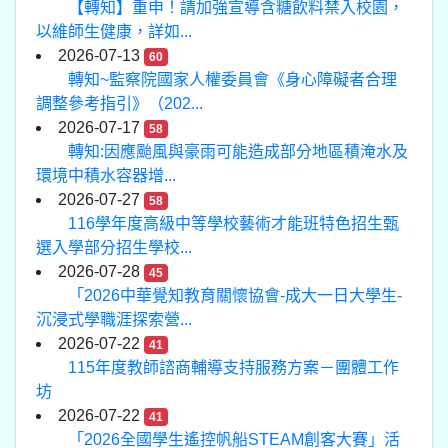
【轉知】重申！請加強宣導含糖飲料禁入校園，
以維師生健康，詳如...
2026-07-13
60
轉知~監察院國家人權委員會《身心障礙者合理
調整參考指引》（202...
2026-07-17
58
轉知:因應颱風與豪雨可能造成部分地區積淹水及
環境中積水容器增...
2026-07-27
58
116學年度高級中等學校藝術才能班特色招生甄
選入學部分招生學校...
2026-07-28
45
「2026中華覺知教育關懷協會-成大一日大學生-
沉浸式學職涯探索營...
2026-07-22
41
115年度教師諮商輔導支持服務方案－團體工作
坊
2026-07-22
41
「2026全國學生遙控帆船STEAM創客大賽」活