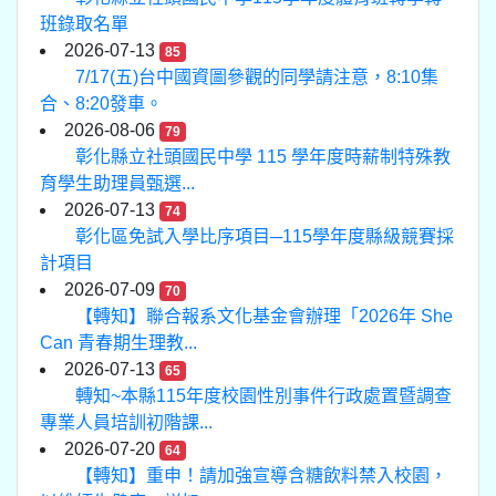
班錄取名單
2026-07-13
85
7/17(五)台中國資圖參觀的同學請注意，8:10集
合、8:20發車。
2026-08-06
79
彰化縣立社頭國民中學 115 學年度時薪制特殊教
育學生助理員甄選...
2026-07-13
74
彰化區免試入學比序項目─115學年度縣級競賽採
計項目
2026-07-09
70
【轉知】聯合報系文化基金會辦理「2026年 She
Can 青春期生理教...
2026-07-13
65
轉知~本縣115年度校園性別事件行政處置暨調查
專業人員培訓初階課...
2026-07-20
64
【轉知】重申！請加強宣導含糖飲料禁入校園，