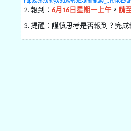
https://chc.entry.edu.tw/NoExamImitate_CH/NoExa
報到：
月
日星期一上午
，
請
2.
6
16
提醒：謹慎思考是否報到？完成
3.