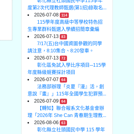
彰化縣立社頭國民中學115學年
度第2次代理教師甄選(第1招)錄取名...
2026-07-08
114
115學年度高級中等學校特色招
生專業群科甄選入學續招簡章彙編
2026-07-13
83
7/17(五)台中國資圖參觀的同學
請注意，8:10集合、8:20發車。
2026-07-13
72
彰化區免試入學比序項目─115學
年度縣級競賽採計項目
2026-07-07
64
法務部辦理「炎夏『漫』活，創
意說『畫』」115年全國學生犯罪預...
2026-07-09
64
【轉知】聯合報系文化基金會辦
理「2026年 She Can 青春期生理教...
2026-08-06
63
彰化縣立社頭國民中學 115 學年