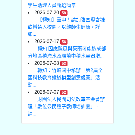
學生助理人員甄選簡章
2026-07-20
58
【轉知】重申！請加強宣導含糖
飲料禁入校園，以維師生健康，詳
如...
2026-07-17
56
轉知:因應颱風與豪雨可能造成部
分地區積淹水及環境中積水容器增...
2026-07-08
53
轉知：竹塘國中承辦「第2屆全
國科技教育鐵道模型創意競賽」活
動...
2026-07-07
52
財團法人民間司法改革基金會辦
理「數位公民種子教師培訓營」，
請...