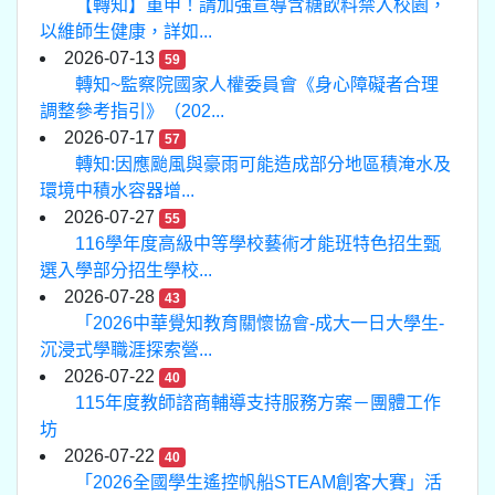
【轉知】重申！請加強宣導含糖飲料禁入校園，
以維師生健康，詳如...
2026-07-13
59
轉知~監察院國家人權委員會《身心障礙者合理
調整參考指引》（202...
2026-07-17
57
轉知:因應颱風與豪雨可能造成部分地區積淹水及
環境中積水容器增...
2026-07-27
55
116學年度高級中等學校藝術才能班特色招生甄
選入學部分招生學校...
2026-07-28
43
「2026中華覺知教育關懷協會-成大一日大學生-
沉浸式學職涯探索營...
2026-07-22
40
115年度教師諮商輔導支持服務方案－團體工作
坊
2026-07-22
40
「2026全國學生遙控帆船STEAM創客大賽」活