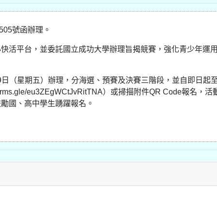
2505號函辦理。
心快活平台，並委託國立成功大學辦理旨揭競賽，強化青少年運
19日（星期五）辦理，分海選、預賽及決賽三階段，並自即日起至
s.gle/eu3ZEgWCtJvRitTNA）或掃描附件QR Code報名，
鼓勵國、高中學生踴躍報名。