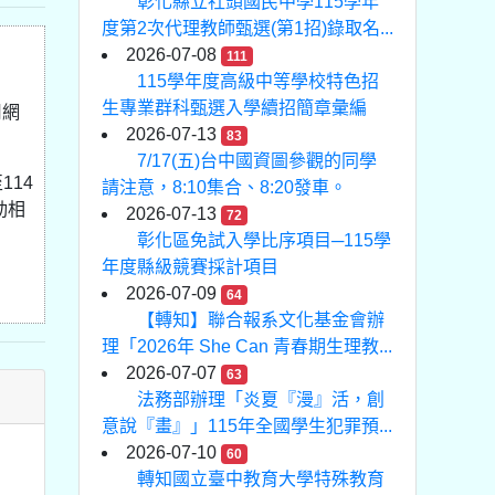
彰化縣立社頭國民中學115學年
度第2次代理教師甄選(第1招)錄取名...
2026-07-08
111
115學年度高級中等學校特色招
生專業群科甄選入學續招簡章彙編
用網
2026-07-13
83
7/17(五)台中國資圖參觀的同學
114
請注意，8:10集合、8:20發車。
活動相
2026-07-13
72
彰化區免試入學比序項目─115學
年度縣級競賽採計項目
2026-07-09
64
【轉知】聯合報系文化基金會辦
理「2026年 She Can 青春期生理教...
2026-07-07
63
法務部辦理「炎夏『漫』活，創
意說『畫』」115年全國學生犯罪預...
2026-07-10
60
轉知國立臺中教育大學特殊教育