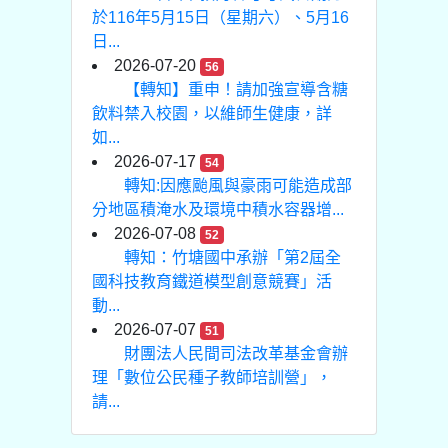
於116年5月15日（星期六）、5月16
日...
2026-07-20
56
【轉知】重申！請加強宣導含糖
飲料禁入校園，以維師生健康，詳
如...
2026-07-17
54
轉知:因應颱風與豪雨可能造成部
分地區積淹水及環境中積水容器增...
2026-07-08
52
轉知：竹塘國中承辦「第2屆全
國科技教育鐵道模型創意競賽」活
動...
2026-07-07
51
財團法人民間司法改革基金會辦
理「數位公民種子教師培訓營」，
請...