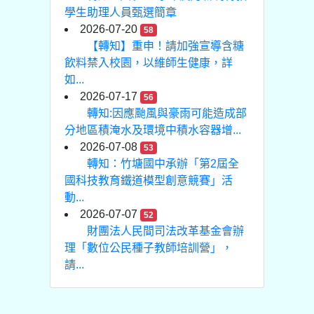
學生助理人員甄選簡章
2026-07-20
58
【轉知】重申！請加強宣導含糖
飲料禁入校園，以維師生健康，詳
如...
2026-07-17
56
轉知:因應颱風與豪雨可能造成部
分地區積淹水及環境中積水容器增...
2026-07-08
53
轉知：竹塘國中承辦「第2屆全
國科技教育鐵道模型創意競賽」活
動...
2026-07-07
52
財團法人民間司法改革基金會辦
理「數位公民種子教師培訓營」，
請...