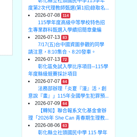
彰化縣立社頭國民中學115學年
度第2次代理教師甄選(第1招)錄取名...
2026-07-08
114
115學年度高級中等學校特色招
生專業群科甄選入學續招簡章彙編
2026-07-13
83
7/17(五)台中國資圖參觀的同學
請注意，8:10集合、8:20發車。
2026-07-13
72
彰化區免試入學比序項目─115學
年度縣級競賽採計項目
2026-07-07
64
法務部辦理「炎夏『漫』活，創
意說『畫』」115年全國學生犯罪預...
2026-07-09
64
【轉知】聯合報系文化基金會辦
理「2026年 She Can 青春期生理教...
2026-08-06
63
彰化縣立社頭國民中學 115 學年