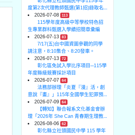
彰化縣立社頭國民中學115學年
度第2次代理教師甄選(第1招)錄取名...
2026-07-08
113
115學年度高級中等學校特色招
生專業群科甄選入學續招簡章彙編
2026-07-13
83
7/17(五)台中國資圖參觀的同學
請注意，8:10集合、8:20發車。
2026-07-13
72
彰化區免試入學比序項目─115學
年度縣級競賽採計項目
2026-07-07
64
法務部辦理「炎夏『漫』活，創
意說『畫』」115年全國學生犯罪預...
2026-07-09
64
【轉知】聯合報系文化基金會辦
理「2026年 She Can 青春期生理教...
2026-08-06
62
彰化縣立社頭國民中學 115 學年