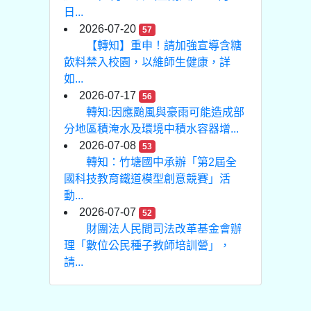
日...
2026-07-20
57
【轉知】重申！請加強宣導含糖
飲料禁入校園，以維師生健康，詳
如...
2026-07-17
56
轉知:因應颱風與豪雨可能造成部
分地區積淹水及環境中積水容器增...
2026-07-08
53
轉知：竹塘國中承辦「第2屆全
國科技教育鐵道模型創意競賽」活
動...
2026-07-07
52
財團法人民間司法改革基金會辦
理「數位公民種子教師培訓營」，
請...