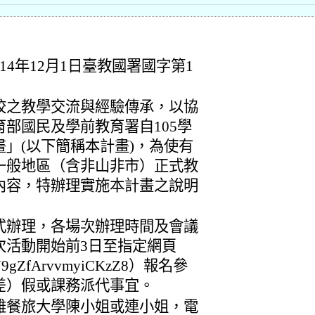
4年12月1日臺教國署國字第1
校之教學交流與經驗傳承，以協
部國民及學前教育署自105學
」(以下簡稱本計畫)，為使有
一般地區（含非山非市）正式教
內容，特辦理實施本計畫之說明
式辦理，各場次辦理時間及會議
次活動開始前3日至指定網頁
/U9gZfArvvmyiCKzZ8）報名參
差）假或課務派代事宜。
雄餐旅大學陳小姐或連小姐，電