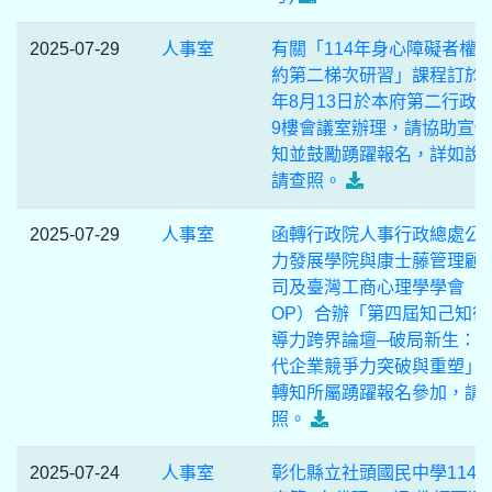
2025-07-29
人事室
有關「114年身心障礙者權
約第二梯次研習」課程訂於 1
年8月13日於本府第二行政
9樓會議室辦理，請協助宣
知並鼓勵踴躍報名，詳如說
請查照。
2025-07-29
人事室
函轉行政院人事行政總處公
力發展學院與康士藤管理顧
司及臺灣工商心理學學會（T
OP）合辦「第四屆知己知彼
導力跨界論壇─破局新生：A
代企業競爭力突破與重塑」
轉知所屬踴躍報名參加，請
照。
2025-07-24
人事室
彰化縣立社頭國民中學114