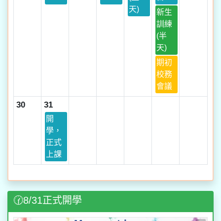
天)
新生
訓練
(半
天)
期初
校務
會議
30
31
開
學，
正式
上課
🕜8/31正式開學