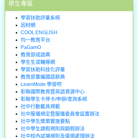
學生專區
學習扶助評量系統
因材網
COOL ENGLISH
均一教育平台
PaGamO
教育部成語典
學生生涯輔導網
學習扶助科技化評量
教育部重編國語辭典
LearnMode 學習吧
彰縣國際教育暨英語資源中心
彰縣學生卡停卡/申辦/查詢系統
社中行動載具規範
社中服儀規定暨服儀委員會設置辦法
社中學生獎懲實施要點
社中學生請假規則與銷假辦法
社中校內試場規則及違規處理辦法