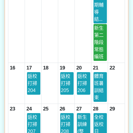
期輔
導
結...
新生
第二
階段
常態
編班
16
17
18
19
20
21
22
返校
返校
返校
體育
打掃
打掃
打掃
班暑
204
205
206
訓結
束
23
24
25
26
27
28
29
返校
返校
新生
全校
打掃
打掃
訓練
返校
207
208
(整
日