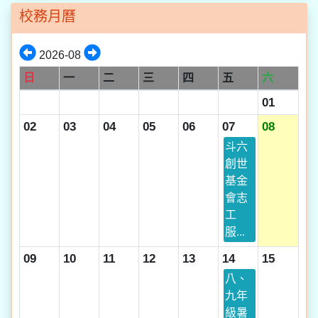
校務月曆
2026-08
日
一
二
三
四
五
六
01
02
03
04
05
06
07
08
斗六
創世
基金
會志
工
服...
09
10
11
12
13
14
15
八、
九年
級暑