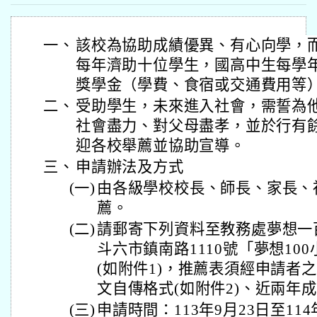
一、
該校為協助成績優異、有心向學，
每年濟助十位學生，國高中生每學
獎學金（學費、食宿或交通費用等
二、
受助學生，未來進入社會，需誓為
社會盡力、對父母盡孝，並於行有
迎各校舉薦並協助宣導。
三、
申請辦法及方式
(一)
由各級學校校長、師長、家長、
薦。
(二)
請郵寄下列資料至教務處夢想一百
斗六市鎮南路1110號「夢想100
(如附件1)，推薦表須經申請者之
文自傳格式(如附件2)、近兩年
(三)
申請時間：113年9月23日至11