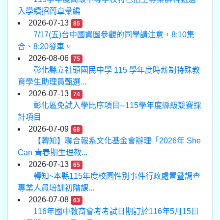
入學續招簡章彙編
2026-07-13
85
7/17(五)台中國資圖參觀的同學請注意，8:10集
合、8:20發車。
2026-08-06
75
彰化縣立社頭國民中學 115 學年度時薪制特殊教
育學生助理員甄選...
2026-07-13
74
彰化區免試入學比序項目─115學年度縣級競賽採
計項目
2026-07-09
68
【轉知】聯合報系文化基金會辦理「2026年 She
Can 青春期生理教...
2026-07-13
65
轉知~本縣115年度校園性別事件行政處置暨調查
專業人員培訓初階課...
2026-07-08
63
116年國中教育會考考試日期訂於116年5月15日