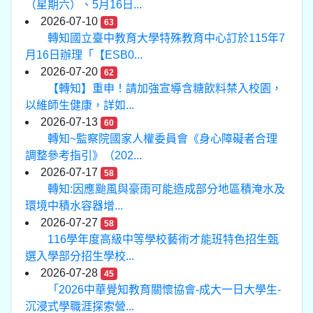
（星期六）、5月16日...
2026-07-10
63
轉知國立臺中教育大學特殊教育中心訂於115年7
月16日辦理「【ESB0...
2026-07-20
62
【轉知】重申！請加強宣導含糖飲料禁入校園，
以維師生健康，詳如...
2026-07-13
60
轉知~監察院國家人權委員會《身心障礙者合理
調整參考指引》（202...
2026-07-17
58
轉知:因應颱風與豪雨可能造成部分地區積淹水及
環境中積水容器增...
2026-07-27
58
116學年度高級中等學校藝術才能班特色招生甄
選入學部分招生學校...
2026-07-28
45
「2026中華覺知教育關懷協會-成大一日大學生-
沉浸式學職涯探索營...