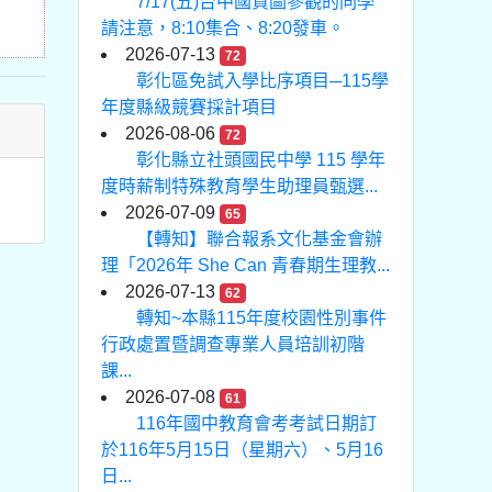
7/17(五)台中國資圖參觀的同學
請注意，8:10集合、8:20發車。
2026-07-13
72
彰化區免試入學比序項目─115學
年度縣級競賽採計項目
2026-08-06
72
彰化縣立社頭國民中學 115 學年
度時薪制特殊教育學生助理員甄選...
2026-07-09
65
【轉知】聯合報系文化基金會辦
理「2026年 She Can 青春期生理教...
2026-07-13
62
轉知~本縣115年度校園性別事件
行政處置暨調查專業人員培訓初階
課...
2026-07-08
61
116年國中教育會考考試日期訂
於116年5月15日（星期六）、5月16
日...