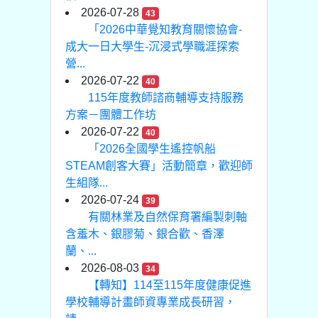
2026-07-28
43
「2026中華覺知教育關懷協會-
成大一日大學生-沉浸式學職涯探索
營...
2026-07-22
40
115年度教師諮商輔導支持服務
方案－團體工作坊
2026-07-22
40
「2026全國學生遙控帆船
STEAM創客大賽」活動簡章，歡迎師
生組隊...
2026-07-24
39
有關林業及自然保育署編製刺軸
含羞木、銀膠菊、銀合歡、香澤
蘭、...
2026-08-03
34
【轉知】114至115年度健康促進
學校輔導計畫師資專業成長研習，