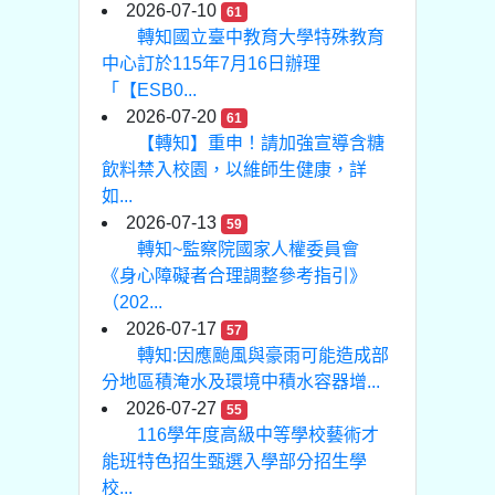
2026-07-10
61
轉知國立臺中教育大學特殊教育
中心訂於115年7月16日辦理
「【ESB0...
2026-07-20
61
【轉知】重申！請加強宣導含糖
飲料禁入校園，以維師生健康，詳
如...
2026-07-13
59
轉知~監察院國家人權委員會
《身心障礙者合理調整參考指引》
（202...
2026-07-17
57
轉知:因應颱風與豪雨可能造成部
分地區積淹水及環境中積水容器增...
2026-07-27
55
116學年度高級中等學校藝術才
能班特色招生甄選入學部分招生學
校...